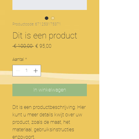
Productcode: 671253175371
Dit is een product
Normale
Verkoopprijs
 € 100,00 
€ 95,00
prijs
Aantal
*
In winkelwagen
Dit is een productbeschrijving. Hier 
kunt u meer details kwijt over uw 
product, zoals de maat, het 
materiaal, gebruiksinstructies 
enzovoort.